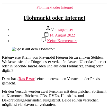
Kategorien
Flohmarkt oder Internet
Flohmarkt oder Internet
Beitragsautor
Von
superuser
Veröffentlichungsdatum
14. August 2022
zu
Keine Kommentare
Flohmarkt
oder
Internet
Kistenweise Kram: von Playmobil-Figuren bis zu antiken Stühlen.
Wo lassen sich die Dinge besser verkaufen lassen. Über das Internet
oder in Second-Hand-Läden und auf dem Flohmarkt, analog oder
digital?
Dazu hat „
Das Erste
“ einen interessanten Versuch in der Praxis
gemacht.
Für den Versuch wurden zwei Personen mit dem gleichen Sortiment
an Klamotten, Büchern, CDs, DVDs, Haushalts- und
Dekorationsgegenständen ausgestattet. Beide sollten versuchen,
möglichst viel davon zu verkaufen.