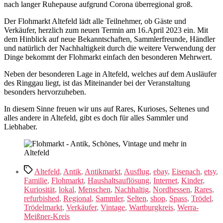
nach langer Ruhepause aufgrund Corona überregional groß.
Der Flohmarkt Altefeld lädt alle Teilnehmer, ob Gäste und
Verkäufer, herzlich zum neuen Termin am 16.April 2023 ein. Mit
dem Hinblick auf neue Bekanntschaften, Sammlerfreunde, Händler
und natürlich der Nachhaltigkeit durch die weitere Verwendung der
Dinge bekommt der Flohmarkt einfach den besonderen Mehrwert.
Neben der besonderen Lage in Altefeld, welches auf dem Ausläufer
des Ringgau liegt, ist das Miteinander bei der Veranstaltung
besonders hervorzuheben.
In diesem Sinne freuen wir uns auf Rares, Kurioses, Seltenes und
alles andere in Altefeld, gibt es doch für alles Sammler und
Liebhaber.
Schlagwörter
Altefeld
,
Antik
,
Antikmarkt
,
Ausflug
,
ebay
,
Eisenach
,
etsy
,
Familie
,
Flohmarkt
,
Haushaltsauflösung
,
Internet
,
Kinder
,
Kuriosität
,
lokal
,
Menschen
,
Nachhaltig
,
Nordhessen
,
Rares
,
refurbished
,
Regional
,
Sammler
,
Selten
,
shop
,
Spass
,
Trödel
,
Trödelmarkt
,
Verkäufer
,
Vintage
,
Wartburgkreis
,
Werra-
Meißner-Kreis