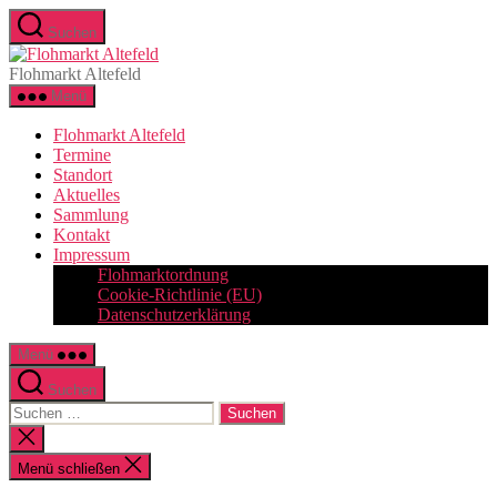
Zum
Suchen
Inhalt
Flohmarkt
springen
Altefeld
Flohmarkt Altefeld
Menü
Flohmarkt Altefeld
Termine
Standort
Aktuelles
Sammlung
Kontakt
Impressum
Flohmarktordnung
Cookie-Richtlinie (EU)
Datenschutzerklärung
Menü
Suchen
Suchen
nach:
Suche
schließen
Menü schließen