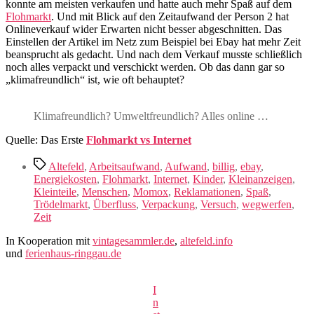
konnte am meisten verkaufen und hatte auch mehr Spaß auf dem
Flohmarkt
. Und mit Blick auf den Zeitaufwand der Person 2 hat
Onlineverkauf wider Erwarten nicht besser abgeschnitten. Das
Einstellen der Artikel im Netz zum Beispiel bei Ebay hat mehr Zeit
beansprucht als gedacht. Und nach dem Verkauf musste schließlich
noch alles verpackt und verschickt werden. Ob das dann gar so
„klimafreundlich“ ist, wie oft behauptet?
Klimafreundlich? Umweltfreundlich? Alles online …
Quelle: Das Erste
Flohmarkt vs Internet
Schlagwörter
Altefeld
,
Arbeitsaufwand
,
Aufwand
,
billig
,
ebay
,
Energiekosten
,
Flohmarkt
,
Internet
,
Kinder
,
Kleinanzeigen
,
Kleinteile
,
Menschen
,
Momox
,
Reklamationen
,
Spaß
,
Trödelmarkt
,
Überfluss
,
Verpackung
,
Versuch
,
wegwerfen
,
Zeit
In Kooperation mit
vintagesammler.de
,
altefeld.info
und
ferienhaus-ringgau.de
I
n