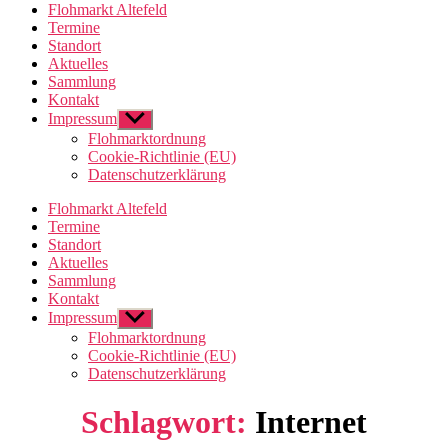
Flohmarkt Altefeld
Termine
Standort
Aktuelles
Sammlung
Kontakt
Impressum
Untermenü
anzeigen
Flohmarktordnung
Cookie-Richtlinie (EU)
Datenschutzerklärung
Flohmarkt Altefeld
Termine
Standort
Aktuelles
Sammlung
Kontakt
Impressum
Untermenü
anzeigen
Flohmarktordnung
Cookie-Richtlinie (EU)
Datenschutzerklärung
Schlagwort:
Internet