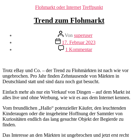
Kategorien
Flohmarkt oder Internet
Treffpunkt
Trend zum Flohmarkt
Beitragsautor
Von
superuser
Veröffentlichungsdatum
17. Februar 2023
zu
1 Kommentar
Trend
zum
Flohmarkt
Trotz eBay und Co. – der Trend zu Flohmärkten ist nach wie vor
ungebrochen. Pro Jahr finden Zehntausende von Märkten in
Deutschland statt und sind dazu noch gut besucht.
Einfach mehr als nur ein Verkauf von Dingen – auf dem Markt ist
alles live und ohne Werbung, wie wir es aus dem Internet kennen.
Vom freundlichen „Hallo“ potenzieller Käufer, den leuchtenden
Kinderaugen oder die insgeheime Hoffnung der Sammler von
Kuriositäten endlich das lang gesuchte Objekt der Begierde zu
finden.
Das Interesse an den Märkten ist ungebrochen und jetzt erst recht