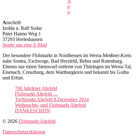
A
p
p
A
nschrift
Izolda u. Ralf Sodar
Pater Haimo Weg 1
37293 Herleshausen
Sende uns eine E-Mail
Der besondere Flohmarkt in Nordhessen im Werra-Meißner-Kreis
nahe Sontra, Eschwege, Bad Hersfeld, Bebra und Rotenburg.
Ebenso nur einen Steinwurf entfernt von Thüringen im Werra-Tal,
Eisenach, Creuzburg, dem Wartburgkreis und bekannt bis Gotha
und Erfurt.
700 Jahrfeier Altefeld
Flohmarkt Altefeld …
Treffpunkt Altefeld 8.Dezember 2024
Weihnachts- und Flohmarkt Altefeld
DANKESCHÖN
© 2026
Flohmarkt Altefeld
Datenschutzerklärung