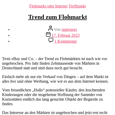
Kategorien
Flohmarkt oder Internet
Treffpunkt
Trend zum Flohmarkt
Beitragsautor
Von
superuser
Veröffentlichungsdatum
17. Februar 2023
zu
1 Kommentar
Trend
zum
Flohmarkt
Trotz eBay und Co. – der Trend zu Flohmärkten ist nach wie vor
ungebrochen. Pro Jahr finden Zehntausende von Märkten in
Deutschland statt und sind dazu noch gut besucht.
Einfach mehr als nur ein Verkauf von Dingen – auf dem Markt ist
alles live und ohne Werbung, wie wir es aus dem Internet kennen.
Vom freundlichen „Hallo“ potenzieller Käufer, den leuchtenden
Kinderaugen oder die insgeheime Hoffnung der Sammler von
Kuriositäten endlich das lang gesuchte Objekt der Begierde zu
finden.
Das Interesse an den Märkten ist ungebrochen und jetzt erst recht