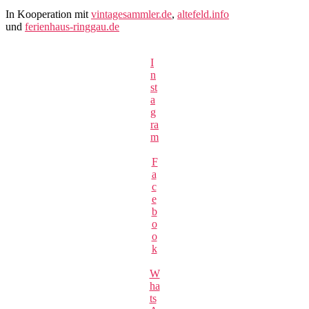
In Kooperation mit
vintagesammler.de
,
altefeld.info
und
ferienhaus-ringgau.de
I
n
st
a
g
ra
m
F
a
c
e
b
o
o
k
W
ha
ts