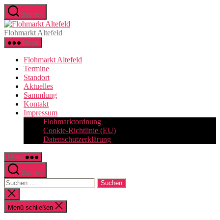
Zum
Suchen
Inhalt
Flohmarkt
springen
Altefeld
Flohmarkt Altefeld
Menü
Flohmarkt Altefeld
Termine
Standort
Aktuelles
Sammlung
Kontakt
Impressum
Flohmarktordnung
Cookie-Richtlinie (EU)
Datenschutzerklärung
Menü
Suchen
Suchen
nach:
Suche
schließen
Menü schließen