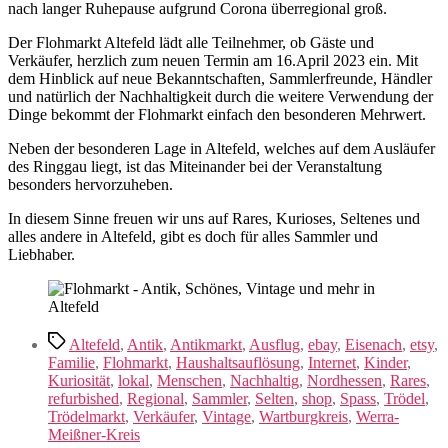
nach langer Ruhepause aufgrund Corona überregional groß.
Der Flohmarkt Altefeld lädt alle Teilnehmer, ob Gäste und
Verkäufer, herzlich zum neuen Termin am 16.April 2023 ein. Mit
dem Hinblick auf neue Bekanntschaften, Sammlerfreunde, Händler
und natürlich der Nachhaltigkeit durch die weitere Verwendung der
Dinge bekommt der Flohmarkt einfach den besonderen Mehrwert.
Neben der besonderen Lage in Altefeld, welches auf dem Ausläufer
des Ringgau liegt, ist das Miteinander bei der Veranstaltung
besonders hervorzuheben.
In diesem Sinne freuen wir uns auf Rares, Kurioses, Seltenes und
alles andere in Altefeld, gibt es doch für alles Sammler und
Liebhaber.
Schlagwörter
Altefeld
,
Antik
,
Antikmarkt
,
Ausflug
,
ebay
,
Eisenach
,
etsy
,
Familie
,
Flohmarkt
,
Haushaltsauflösung
,
Internet
,
Kinder
,
Kuriosität
,
lokal
,
Menschen
,
Nachhaltig
,
Nordhessen
,
Rares
,
refurbished
,
Regional
,
Sammler
,
Selten
,
shop
,
Spass
,
Trödel
,
Trödelmarkt
,
Verkäufer
,
Vintage
,
Wartburgkreis
,
Werra-
Meißner-Kreis