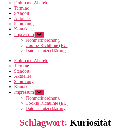
Flohmarkt Altefeld
Termine
Standort
Aktuelles
Sammlung
Kontakt
Impressum
Untermenü
anzeigen
Flohmarktordnung
Cookie-Richtlinie (EU)
Datenschutzerklärung
Flohmarkt Altefeld
Termine
Standort
Aktuelles
Sammlung
Kontakt
Impressum
Untermenü
anzeigen
Flohmarktordnung
Cookie-Richtlinie (EU)
Datenschutzerklärung
Schlagwort:
Kuriosität