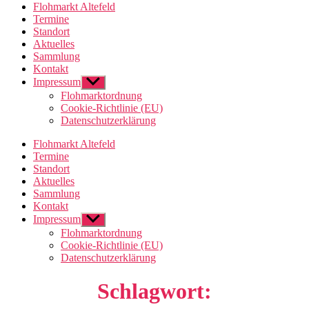
Flohmarkt Altefeld
Termine
Standort
Aktuelles
Sammlung
Kontakt
Impressum
Untermenü
anzeigen
Flohmarktordnung
Cookie-Richtlinie (EU)
Datenschutzerklärung
Flohmarkt Altefeld
Termine
Standort
Aktuelles
Sammlung
Kontakt
Impressum
Untermenü
anzeigen
Flohmarktordnung
Cookie-Richtlinie (EU)
Datenschutzerklärung
Schlagwort: