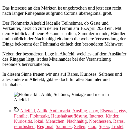
Das Interesse an den Märkten ist ungebrochen und jetzt erst recht
nach langer Ruhepause aufgrund Corona überregional groß.
Der Flohmarkt Altefeld lädt alle Teilnehmer, ob Gäste und
Verkäufer, herzlich zum neuen Termin am 16.April 2023 ein. Mit
dem Hinblick auf neue Bekanntschaften, Sammlerfreunde, Händler
und natürlich der Nachhaltigkeit durch die weitere Verwendung der
Dinge bekommt der Flohmarkt einfach den besonderen Mehrwert.
Neben der besonderen Lage in Altefeld, welches auf dem Ausläufer
des Ringgau liegt, ist das Miteinander bei der Veranstaltung
besonders hervorzuheben.
In diesem Sinne freuen wir uns auf Rares, Kurioses, Seltenes und
alles andere in Altefeld, gibt es doch für alles Sammler und
Liebhaber.
Schlagwörter
Altefeld
,
Antik
,
Antikmarkt
,
Ausflug
,
ebay
,
Eisenach
,
etsy
,
Familie
,
Flohmarkt
,
Haushaltsauflösung
,
Internet
,
Kinder
,
Kuriosität
,
lokal
,
Menschen
,
Nachhaltig
,
Nordhessen
,
Rares
,
refurbished
,
Regional
,
Sammler
,
Selten
,
shop
,
Spass
,
Trödel
,