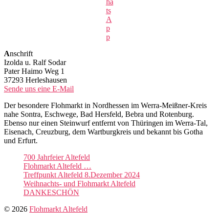
ha
ts
A
p
p
A
nschrift
Izolda u. Ralf Sodar
Pater Haimo Weg 1
37293 Herleshausen
Sende uns eine E-Mail
Der besondere Flohmarkt in Nordhessen im Werra-Meißner-Kreis
nahe Sontra, Eschwege, Bad Hersfeld, Bebra und Rotenburg.
Ebenso nur einen Steinwurf entfernt von Thüringen im Werra-Tal,
Eisenach, Creuzburg, dem Wartburgkreis und bekannt bis Gotha
und Erfurt.
700 Jahrfeier Altefeld
Flohmarkt Altefeld …
Treffpunkt Altefeld 8.Dezember 2024
Weihnachts- und Flohmarkt Altefeld
DANKESCHÖN
© 2026
Flohmarkt Altefeld