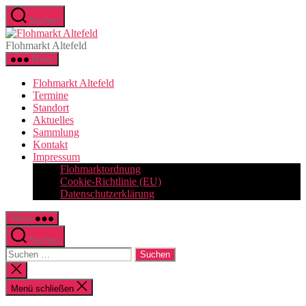
Zum
Suchen
Inhalt
Flohmarkt
springen
Altefeld
Flohmarkt Altefeld
Menü
Flohmarkt Altefeld
Termine
Standort
Aktuelles
Sammlung
Kontakt
Impressum
Flohmarktordnung
Cookie-Richtlinie (EU)
Datenschutzerklärung
Menü
Suchen
Suchen
nach:
Suche
schließen
Menü schließen