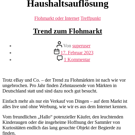
Haushaltsauflösung
Kategorien
Flohmarkt oder Internet
Treffpunkt
Trend zum Flohmarkt
Beitragsautor
Von
superuser
Veröffentlichungsdatum
17. Februar 2023
zu
1 Kommentar
Trend
zum
Flohmarkt
Trotz eBay und Co. – der Trend zu Flohmärkten ist nach wie vor
ungebrochen. Pro Jahr finden Zehntausende von Märkten in
Deutschland statt und sind dazu noch gut besucht.
Einfach mehr als nur ein Verkauf von Dingen – auf dem Markt ist
alles live und ohne Werbung, wie wir es aus dem Internet kennen.
Vom freundlichen „Hallo“ potenzieller Käufer, den leuchtenden
Kinderaugen oder die insgeheime Hoffnung der Sammler von
Kuriositäten endlich das lang gesuchte Objekt der Begierde zu
finden.