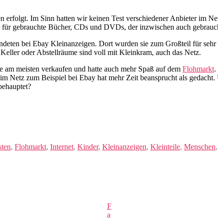
en erfolgt. Im Sinn hatten wir keinen Test verschiedener Anbieter im Ne
 für gebrauchte Bücher, CDs und DVDs, der inzwischen auch gebrauch
ndeten bei Ebay Kleinanzeigen. Dort wurden sie zum Großteil für sehr
eller oder Abstellräume sind voll mit Kleinkram, auch das Netz.
te am meisten verkaufen und hatte auch mehr Spaß auf dem
Flohmarkt
.
l im Netz zum Beispiel bei Ebay hat mehr Zeit beansprucht als gedacht
 behauptet?
sten
,
Flohmarkt
,
Internet
,
Kinder
,
Kleinanzeigen
,
Kleinteile
,
Menschen
F
a