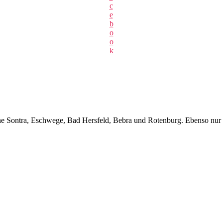
c
e
b
o
o
k
 Sontra, Eschwege, Bad Hersfeld, Bebra und Rotenburg. Ebenso nur e