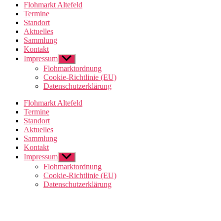
Flohmarkt Altefeld
Termine
Standort
Aktuelles
Sammlung
Kontakt
Impressum
Untermenü
anzeigen
Flohmarktordnung
Cookie-Richtlinie (EU)
Datenschutzerklärung
Flohmarkt Altefeld
Termine
Standort
Aktuelles
Sammlung
Kontakt
Impressum
Untermenü
anzeigen
Flohmarktordnung
Cookie-Richtlinie (EU)
Datenschutzerklärung