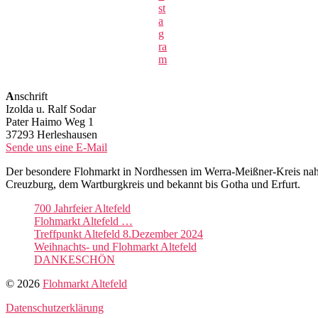
st
a
g
ra
m
A
nschrift
Izolda u. Ralf Sodar
Pater Haimo Weg 1
37293 Herleshausen
Sende uns eine E-Mail
Der besondere Flohmarkt in Nordhessen im Werra-Meißner-Kreis nahe
Creuzburg, dem Wartburgkreis und bekannt bis Gotha und Erfurt.
700 Jahrfeier Altefeld
Flohmarkt Altefeld …
Treffpunkt Altefeld 8.Dezember 2024
Weihnachts- und Flohmarkt Altefeld
DANKESCHÖN
© 2026
Flohmarkt Altefeld
Datenschutzerklärung