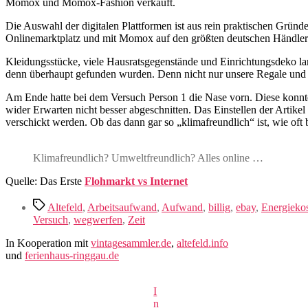
Momox und Momox-Fashion verkauft.
Die Auswahl der digitalen Plattformen ist aus rein praktischen Gründ
Onlinemarktplatz und mit Momox auf den größten deutschen Händler
Kleidungsstücke, viele Hausratsgegenstände und Einrichtungsdeko la
denn überhaupt gefunden wurden. Denn nicht nur unsere Regale und K
Am Ende hatte bei dem Versuch Person 1 die Nase vorn. Diese konn
wider Erwarten nicht besser abgeschnitten. Das Einstellen der Artike
verschickt werden. Ob das dann gar so „klimafreundlich“ ist, wie oft
Klimafreundlich? Umweltfreundlich? Alles online …
Quelle: Das Erste
Flohmarkt vs Internet
Schlagwörter
Altefeld
,
Arbeitsaufwand
,
Aufwand
,
billig
,
ebay
,
Energieko
Versuch
,
wegwerfen
,
Zeit
In Kooperation mit
vintagesammler.de
,
altefeld.info
und
ferienhaus-ringgau.de
I
n