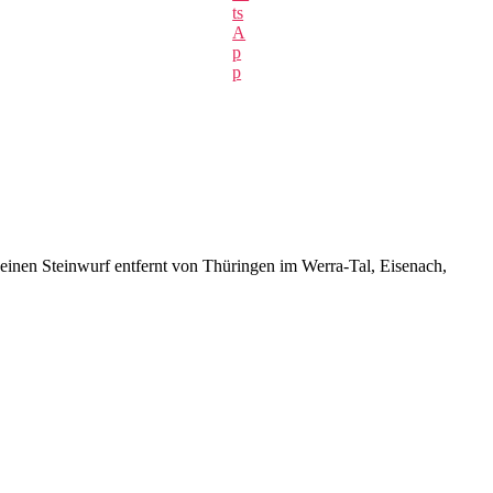
ts
A
p
p
inen Steinwurf entfernt von Thüringen im Werra-Tal, Eisenach,