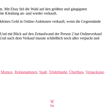
tz. Mit Ebay fiel die Wahl auf den größten und gängigsten
te Kleidung an- und wieder verkauft.
 kleines Geld in Online-Auktionen verkauft, wenn die Gegenstände
 Und mit Blick auf den Zeitaufwand der Person 2 hat Onlineverkauf
. Und nach dem Verkauf musste schließlich noch alles verpackt und
,
Momox
,
Reklamationen
,
Spaß
,
Trödelmarkt
,
Überfluss
,
Verpackung
,
W
ha