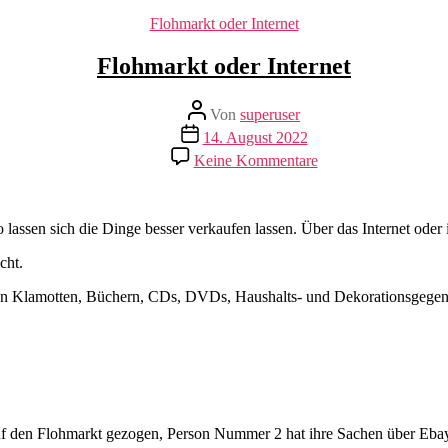
Kategorien
Flohmarkt oder Internet
Flohmarkt oder Internet
Beitragsautor
Von
superuser
Veröffentlichungsdatum
14. August 2022
zu
Keine Kommentare
Flohmarkt
oder
Internet
lassen sich die Dinge besser verkaufen lassen. Über das Internet ode
cht.
n Klamotten, Büchern, CDs, DVDs, Haushalts- und Dekorationsgegenstä
auf den Flohmarkt gezogen, Person Nummer 2 hat ihre Sachen über Eb