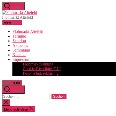
Zum
Suchen
Inhalt
Flohmarkt
springen
Altefeld
Flohmarkt Altefeld
Menü
Flohmarkt Altefeld
Termine
Standort
Aktuelles
Sammlung
Kontakt
Impressum
Flohmarktordnung
Cookie-Richtlinie (EU)
Datenschutzerklärung
Menü
Suchen
Suchen
nach:
Suche
schließen
Menü schließen