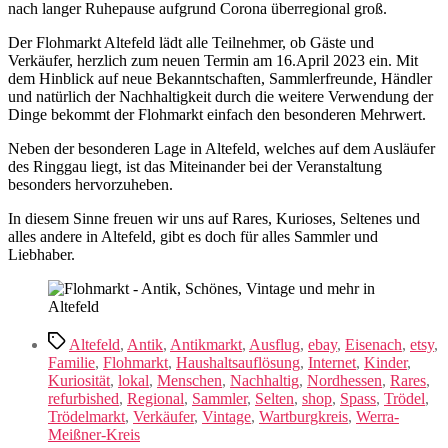
nach langer Ruhepause aufgrund Corona überregional groß.
Der Flohmarkt Altefeld lädt alle Teilnehmer, ob Gäste und
Verkäufer, herzlich zum neuen Termin am 16.April 2023 ein. Mit
dem Hinblick auf neue Bekanntschaften, Sammlerfreunde, Händler
und natürlich der Nachhaltigkeit durch die weitere Verwendung der
Dinge bekommt der Flohmarkt einfach den besonderen Mehrwert.
Neben der besonderen Lage in Altefeld, welches auf dem Ausläufer
des Ringgau liegt, ist das Miteinander bei der Veranstaltung
besonders hervorzuheben.
In diesem Sinne freuen wir uns auf Rares, Kurioses, Seltenes und
alles andere in Altefeld, gibt es doch für alles Sammler und
Liebhaber.
Schlagwörter
Altefeld
,
Antik
,
Antikmarkt
,
Ausflug
,
ebay
,
Eisenach
,
etsy
,
Familie
,
Flohmarkt
,
Haushaltsauflösung
,
Internet
,
Kinder
,
Kuriosität
,
lokal
,
Menschen
,
Nachhaltig
,
Nordhessen
,
Rares
,
refurbished
,
Regional
,
Sammler
,
Selten
,
shop
,
Spass
,
Trödel
,
Trödelmarkt
,
Verkäufer
,
Vintage
,
Wartburgkreis
,
Werra-
Meißner-Kreis