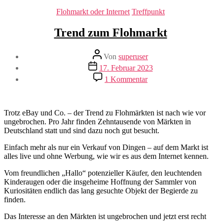
Kategorien
Flohmarkt oder Internet
Treffpunkt
Trend zum Flohmarkt
Beitragsautor
Von
superuser
Veröffentlichungsdatum
17. Februar 2023
zu
1 Kommentar
Trend
zum
Flohmarkt
Trotz eBay und Co. – der Trend zu Flohmärkten ist nach wie vor
ungebrochen. Pro Jahr finden Zehntausende von Märkten in
Deutschland statt und sind dazu noch gut besucht.
Einfach mehr als nur ein Verkauf von Dingen – auf dem Markt ist
alles live und ohne Werbung, wie wir es aus dem Internet kennen.
Vom freundlichen „Hallo“ potenzieller Käufer, den leuchtenden
Kinderaugen oder die insgeheime Hoffnung der Sammler von
Kuriositäten endlich das lang gesuchte Objekt der Begierde zu
finden.
Das Interesse an den Märkten ist ungebrochen und jetzt erst recht