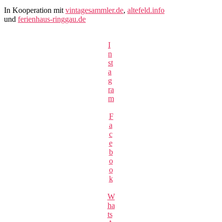
In Kooperation mit
vintagesammler.de
,
altefeld.info
und
ferienhaus-ringgau.de
I
n
st
a
g
ra
m
F
a
c
e
b
o
o
k
W
ha
ts