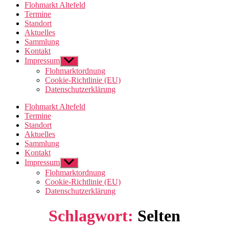
Flohmarkt Altefeld
Termine
Standort
Aktuelles
Sammlung
Kontakt
Impressum
Untermenü
anzeigen
Flohmarktordnung
Cookie-Richtlinie (EU)
Datenschutzerklärung
Flohmarkt Altefeld
Termine
Standort
Aktuelles
Sammlung
Kontakt
Impressum
Untermenü
anzeigen
Flohmarktordnung
Cookie-Richtlinie (EU)
Datenschutzerklärung
Schlagwort:
Selten