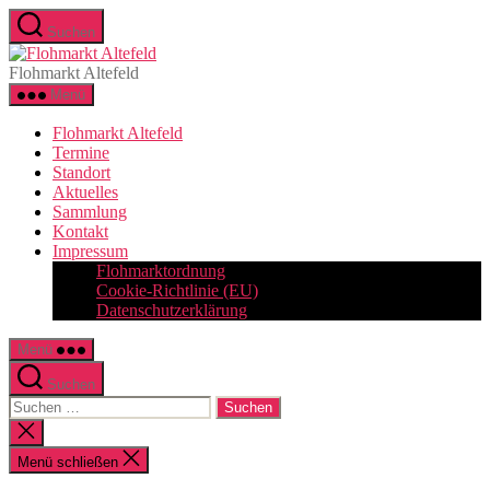
Zum
Suchen
Inhalt
Flohmarkt
springen
Altefeld
Flohmarkt Altefeld
Menü
Flohmarkt Altefeld
Termine
Standort
Aktuelles
Sammlung
Kontakt
Impressum
Flohmarktordnung
Cookie-Richtlinie (EU)
Datenschutzerklärung
Menü
Suchen
Suchen
nach:
Suche
schließen
Menü schließen