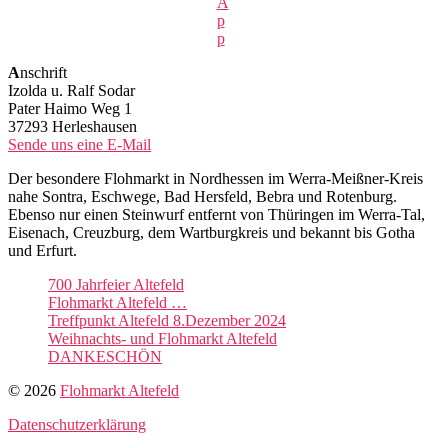
A
p
p
A
nschrift
Izolda u. Ralf Sodar
Pater Haimo Weg 1
37293 Herleshausen
Sende uns eine E-Mail
Der besondere Flohmarkt in Nordhessen im Werra-Meißner-Kreis
nahe Sontra, Eschwege, Bad Hersfeld, Bebra und Rotenburg.
Ebenso nur einen Steinwurf entfernt von Thüringen im Werra-Tal,
Eisenach, Creuzburg, dem Wartburgkreis und bekannt bis Gotha
und Erfurt.
700 Jahrfeier Altefeld
Flohmarkt Altefeld …
Treffpunkt Altefeld 8.Dezember 2024
Weihnachts- und Flohmarkt Altefeld
DANKESCHÖN
© 2026
Flohmarkt Altefeld
Datenschutzerklärung