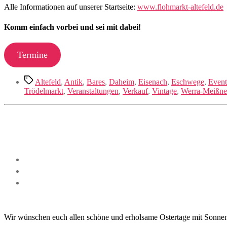
Alle Informationen auf unserer Startseite:
www.flohmarkt-altefeld.de
Komm einfach vorbei und sei mit dabei!
Termine
Schlagwörter
Altefeld
,
Antik
,
Bares
,
Daheim
,
Eisenach
,
Eschwege
,
Event
Trödelmarkt
,
Veranstaltungen
,
Verkauf
,
Vintage
,
Werra-Meißne
Wir wünschen euch allen schöne und erholsame Ostertage mit Sonnen