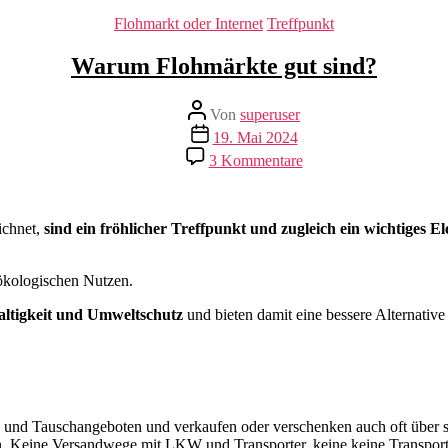
Kategorien
Flohmarkt oder Internet
Treffpunkt
Warum Flohmärkte gut sind?
Beitragsautor
Von
superuser
Veröffentlichungsdatum
19. Mai 2024
zu
3 Kommentare
Warum
Flohmärkte
gut
sind?
ichnet,
sind ein fröhlicher Treffpunkt und zugleich ein wichtige
ökologischen Nutzen.
altigkeit und Umweltschutz
und bieten damit eine bessere Alternativ
- und Tauschangeboten und verkaufen oder verschenken auch oft über so
n. Keine Versandwege mit LKW und Transporter, keine keine Transpor