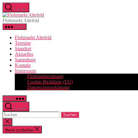
Zum
Suchen
Inhalt
Flohmarkt
springen
Altefeld
Flohmarkt Altefeld
Menü
Flohmarkt Altefeld
Termine
Standort
Aktuelles
Sammlung
Kontakt
Impressum
Flohmarktordnung
Cookie-Richtlinie (EU)
Datenschutzerklärung
Menü
Suchen
Suchen
nach:
Suche
schließen
Menü schließen