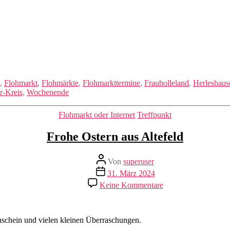
,
Flohmarkt
,
Flohmärkte
,
Flohmarkttermine
,
Frauholleland
,
Herleshaus
r-Kreis
,
Wochenende
Kategorien
Flohmarkt oder Internet
Treffpunkt
Frohe Ostern aus Altefeld
Beitragsautor
Von
superuser
Veröffentlichungsdatum
31. März 2024
zu
Keine Kommentare
Frohe
Ostern
aus
Altefeld
schein und vielen kleinen Überraschungen.