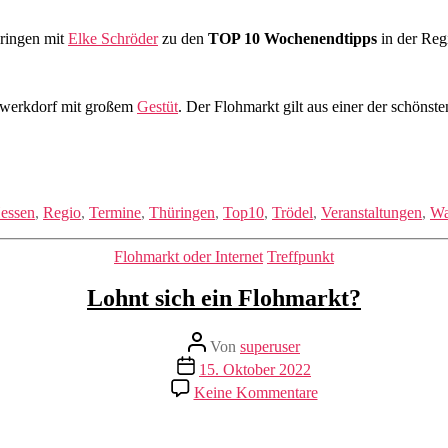
üringen mit
Elke Schröder
zu den
TOP 10 Wochenendtipps
in der Reg
chwerkdorf mit großem
Gestüt
. Der Flohmarkt gilt aus einer der schönste
essen
,
Regio
,
Termine
,
Thüringen
,
Top10
,
Trödel
,
Veranstaltungen
,
Wa
Kategorien
Flohmarkt oder Internet
Treffpunkt
Lohnt sich ein Flohmarkt?
Beitragsautor
Von
superuser
Veröffentlichungsdatum
15. Oktober 2022
zu
Keine Kommentare
Lohnt
sich
ein