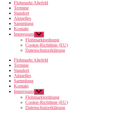
Flohmarkt Altefeld
Termine
Standort
Aktuelles
Sammlung
Kontakt
Impressum
Untermenü
anzeigen
Flohmarktordnung
Cookie-Richtlinie (EU)
Datenschutzerklärung
Flohmarkt Altefeld
Termine
Standort
Aktuelles
Sammlung
Kontakt
Impressum
Untermenü
anzeigen
Flohmarktordnung
Cookie-Richtlinie (EU)
Datenschutzerklärung