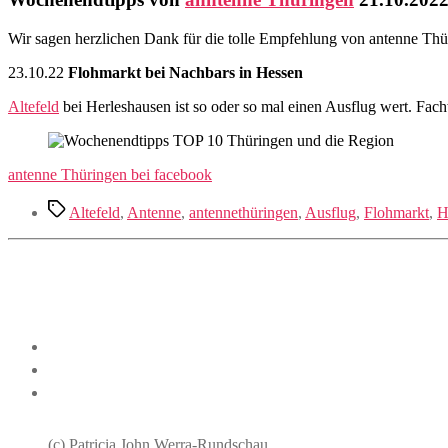
Wir sagen herzlichen Dank für die tolle Empfehlung von antenne Th
23.10.22
Flohmarkt bei Nachbars in Hessen
Altefeld
bei Herleshausen ist so oder so mal einen Ausflug wert. Fa
antenne Thüringen bei facebook
Schlagwörter
Altefeld
,
Antenne
,
antennethüringen
,
Ausflug
,
Flohmarkt
,
H
(c) Patricia John Werra-Rundschau