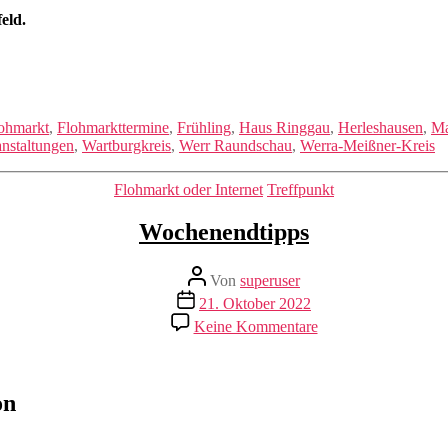
eld.
ohmarkt
,
Flohmarkttermine
,
Frühling
,
Haus Ringgau
,
Herleshausen
,
Ma
nstaltungen
,
Wartburgkreis
,
Werr Raundschau
,
Werra-Meißner-Kreis
Kategorien
Flohmarkt oder Internet
Treffpunkt
Wochenendtipps
Beitragsautor
Von
superuser
Veröffentlichungsdatum
21. Oktober 2022
zu
Keine Kommentare
Wochenendtipps
on
2