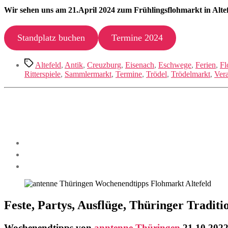
Wir sehen uns am 21.April 2024 zum Frühlingsflohmarkt in Altef
Standplatz buchen
Termine 2024
Schlagwörter
Altefeld
,
Antik
,
Creuzburg
,
Eisenach
,
Eschwege
,
Ferien
,
Fl
Ritterspiele
,
Sammlermarkt
,
Termine
,
Trödel
,
Trödelmarkt
,
Vera
Feste, Partys, Ausflüge, Thüringer Traditi
Wochenendtipps von
anntenne Thüringen
21.10.202