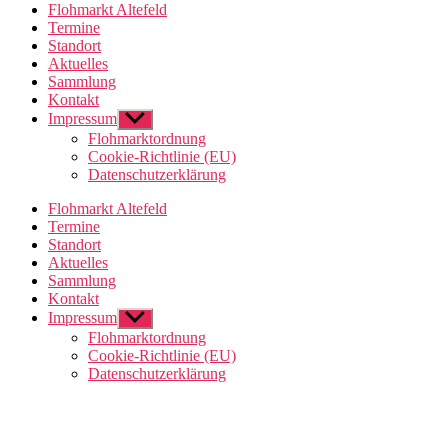
Flohmarkt Altefeld
Termine
Standort
Aktuelles
Sammlung
Kontakt
Impressum
Untermenü
anzeigen
Flohmarktordnung
Cookie-Richtlinie (EU)
Datenschutzerklärung
Flohmarkt Altefeld
Termine
Standort
Aktuelles
Sammlung
Kontakt
Impressum
Untermenü
anzeigen
Flohmarktordnung
Cookie-Richtlinie (EU)
Datenschutzerklärung