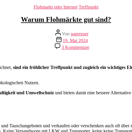
Kategorien
Flohmarkt oder Internet
Treffpunkt
Warum Flohmärkte gut sind?
Beitragsautor
Von
superuser
Veröffentlichungsdatum
19. Mai 2024
zu
3 Kommentare
Warum
Flohmärkte
gut
sind?
ichnet,
sind ein fröhlicher Treffpunkt und zugleich ein wichtige
ökologischen Nutzen.
altigkeit und Umweltschutz
und bieten damit eine bessere Alternativ
- und Tauschangeboten und verkaufen oder verschenken auch oft über so
n. Keine Versandwege mit LKW und Transporter, keine keine Transpor