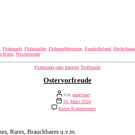
,
Flohmarkt
,
Flohmärkte
,
Flohmarkttermine
,
Frauholleland
,
Herleshaus
r-Kreis
,
Wochenende
Kategorien
Flohmarkt oder Internet
Treffpunkt
Ostervorfreude
Beitragsautor
Von
superuser
Veröffentlichungsdatum
10. März 2024
zu
Keine Kommentare
Ostervorfreude
es, Rares, Brauchbares u.v.m.