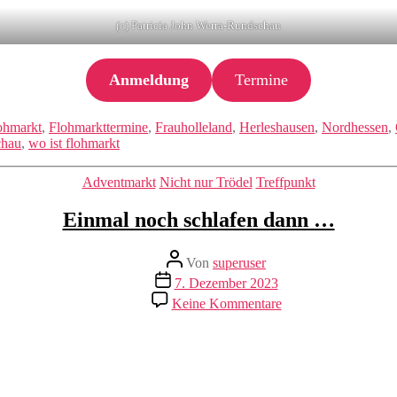
(c) Patricia John Werra-Rundschau
Anmeldung
Termine
ohmarkt
,
Flohmarkttermine
,
Frauholleland
,
Herleshausen
,
Nordhessen
,
chau
,
wo ist flohmarkt
Kategorien
Adventmarkt
Nicht nur Trödel
Treffpunkt
Einmal noch schlafen dann …
Beitragsautor
Von
superuser
Veröffentlichungsdatum
7. Dezember 2023
zu
Keine Kommentare
Einmal
noch
schlafen
dann
…