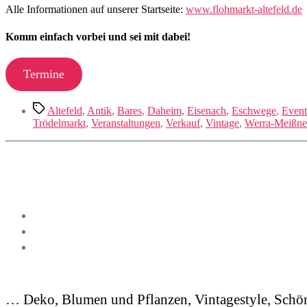
Alle Informationen auf unserer Startseite:
www.flohmarkt-altefeld.de
Komm einfach vorbei und sei mit dabei!
Termine
Schlagwörter
Altefeld
,
Antik
,
Bares
,
Daheim
,
Eisenach
,
Eschwege
,
Event
Trödelmarkt
,
Veranstaltungen
,
Verkauf
,
Vintage
,
Werra-Meißne
… Deko, Blumen und Pflanzen, Vintagestyle, Schön