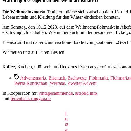
Warum gibt es eigentlich den Weihnachtsmarkt?
Die
Weihnachtsmarkt
Tradition bildete sich zwischen dem 13. und 1
Lebensmitteln und Kleidung für den Winter eindecken konnten.
Am Sonntag, den 10.12.2023, auf dem Weihnachtsflohmarkt in Altefel
erschwinglich zu halten. Wie immer auch mit der besonderen Ecke
„z
Ebenso sind mit dabei wunderschöne florale Kompositionen, „Geschich
Wir freuen und auf Euren Besuch!
Kaffee, Kuchen, Glühwein und leckeres Essen aus der Gulaschkanone 
Schlagwörter
Adventsmarkt
,
Eisenach
,
Eschwege
,
Flohmarkt
,
Flohmarktt
Werra-Rundschau
,
Werratal
,
Zweiter Advent
In Kooperation mit
vintagesammler.de
,
altefeld.info
und
ferienhaus-ringgau.de
I
n
st
a