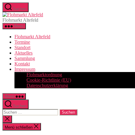
Zum
Suchen
Inhalt
Flohmarkt
springen
Altefeld
Flohmarkt Altefeld
Menü
Flohmarkt Altefeld
Termine
Standort
Aktuelles
Sammlung
Kontakt
Impressum
Flohmarktordnung
Cookie-Richtlinie (EU)
Datenschutzerklärung
Menü
Suchen
Suchen
nach:
Suche
schließen
Menü schließen