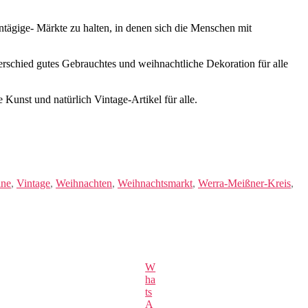
ntägige- Märkte zu halten, in denen sich die Menschen mit
rschied gutes Gebrauchtes und weihnachtliche Dekoration für alle
unst und natürlich Vintage-Artikel für alle.
ine
,
Vintage
,
Weihnachten
,
Weihnachtsmarkt
,
Werra-Meißner-Kreis
,
W
ha
ts
A