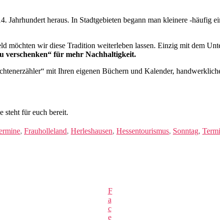
4. Jahrhundert heraus. In Stadtgebieten begann man kleinere -häufig ei
d möchten wir diese Tradition weiterleben lassen. Einzig mit dem Unte
u verschenken“ für mehr Nachhaltigkeit.
tenerzähler“ mit Ihren eigenen Büchern und Kalender, handwerkliche K
steht für euch bereit.
ermine
,
Frauholleland
,
Herleshausen
,
Hessentourismus
,
Sonntag
,
Term
F
a
c
e