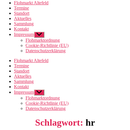
Flohmarkt Altefeld
Termine
Standort
Aktuelles
Sammlung
Kontakt
Impressum
Untermenü
anzeigen
Flohmarktordnung
Cookie-Richtlinie (EU)
Datenschutzerklärung
Flohmarkt Altefeld
Termine
Standort
Aktuelles
Sammlung
Kontakt
Impressum
Untermenü
anzeigen
Flohmarktordnung
Cookie-Richtlinie (EU)
Datenschutzerklärung
Schlagwort:
hr