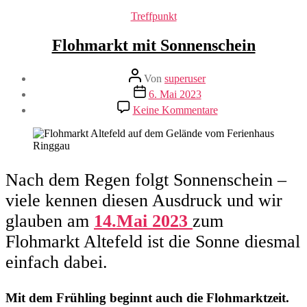
Kategorien
Treffpunkt
Flohmarkt mit Sonnenschein
Beitragsautor
Von
superuser
Veröffentlichungsdatum
6. Mai 2023
zu
Keine Kommentare
Flohmarkt
mit
Sonnenschein
Nach dem Regen folgt Sonnenschein –
viele kennen diesen Ausdruck und wir
glauben am
14.Mai 2023
zum
Flohmarkt Altefeld ist die Sonne diesmal
einfach dabei.
Mit dem Frühling beginnt auch die Flohmarktzeit.