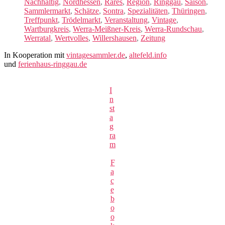
Nachhaltig
,
Nordhessen
,
Rares
,
Region
,
Ringgau
,
Saison
,
Sammlermarkt
,
Schätze
,
Sontra
,
Spezialitäten
,
Thüringen
,
Treffpunkt
,
Trödelmarkt
,
Veranstaltung
,
Vintage
,
Wartburgkreis
,
Werra-Meißner-Kreis
,
Werra-Rundschau
,
Werratal
,
Wertvolles
,
Willershausen
,
Zeitung
In Kooperation mit
vintagesammler.de
,
altefeld.info
und
ferienhaus-ringgau.de
I
n
st
a
g
ra
m
F
a
c
e
b
o
o