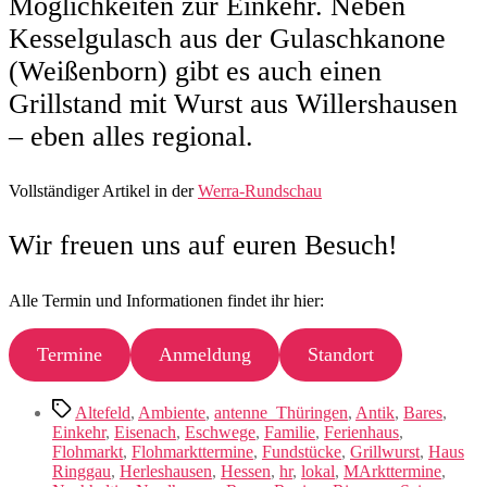
Möglichkeiten zur Einkehr. Neben
Kesselgulasch aus der Gulaschkanone
(Weißenborn) gibt es auch einen
Grillstand mit Wurst aus Willershausen
– eben alles regional.
Vollständiger Artikel in der
Werra-Rundschau
Wir freuen uns auf euren Besuch!
Alle Termin und Informationen findet ihr hier:
Termine
Anmeldung
Standort
Schlagwörter
Altefeld
,
Ambiente
,
antenne_Thüringen
,
Antik
,
Bares
,
Einkehr
,
Eisenach
,
Eschwege
,
Familie
,
Ferienhaus
,
Flohmarkt
,
Flohmarkttermine
,
Fundstücke
,
Grillwurst
,
Haus
Ringgau
,
Herleshausen
,
Hessen
,
hr
,
lokal
,
MArkttermine
,