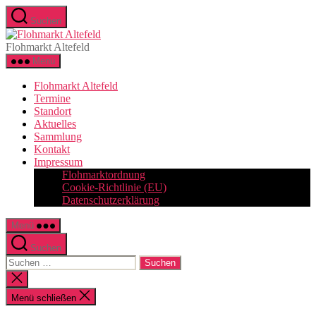
Zum
Suchen
Inhalt
Flohmarkt
springen
Altefeld
Flohmarkt Altefeld
Menü
Flohmarkt Altefeld
Termine
Standort
Aktuelles
Sammlung
Kontakt
Impressum
Flohmarktordnung
Cookie-Richtlinie (EU)
Datenschutzerklärung
Menü
Suchen
Suchen
nach:
Suche
schließen
Menü schließen