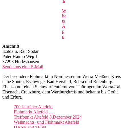
k
W
ha
ts
A
p
p
A
nschrift
Izolda u. Ralf Sodar
Pater Haimo Weg 1
37293 Herleshausen
Sende uns eine E-Mail
Der besondere Flohmarkt in Nordhessen im Werra-Meißner-Kreis
nahe Sontra, Eschwege, Bad Hersfeld, Bebra und Rotenburg.
Ebenso nur einen Steinwurf entfernt von Thüringen im Werra-Tal,
Eisenach, Creuzburg, dem Wartburgkreis und bekannt bis Gotha
und Erfurt.
700 Jahrfeier Altefeld
Flohmarkt Altefeld …
Treffpunkt Altefeld 8.Dezember 2024
Weihnachts- und Flohmarkt Altefeld
DANKESCHÖN