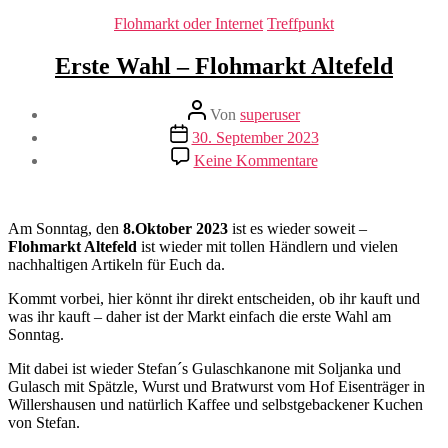
Kategorien
Flohmarkt oder Internet
Treffpunkt
Erste Wahl – Flohmarkt Altefeld
Beitragsautor
Von
superuser
Veröffentlichungsdatum
30. September 2023
zu
Keine Kommentare
Erste
Wahl
–
Flohmarkt
Am Sonntag, den
8.Oktober 2023
ist es wieder soweit –
Altefeld
Flohmarkt Altefeld
ist wieder mit tollen Händlern und vielen
nachhaltigen Artikeln für Euch da.
Kommt vorbei, hier könnt ihr direkt entscheiden, ob ihr kauft und
was ihr kauft – daher ist der Markt einfach die erste Wahl am
Sonntag.
Mit dabei ist wieder Stefan´s Gulaschkanone mit Soljanka und
Gulasch mit Spätzle, Wurst und Bratwurst vom Hof Eisenträger in
Willershausen und natürlich Kaffee und selbstgebackener Kuchen
von Stefan.