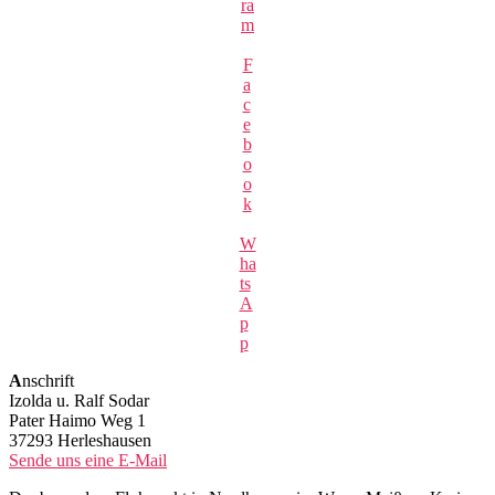
ra
m
F
a
c
e
b
o
o
k
W
ha
ts
A
p
p
A
nschrift
Izolda u. Ralf Sodar
Pater Haimo Weg 1
37293 Herleshausen
Sende uns eine E-Mail