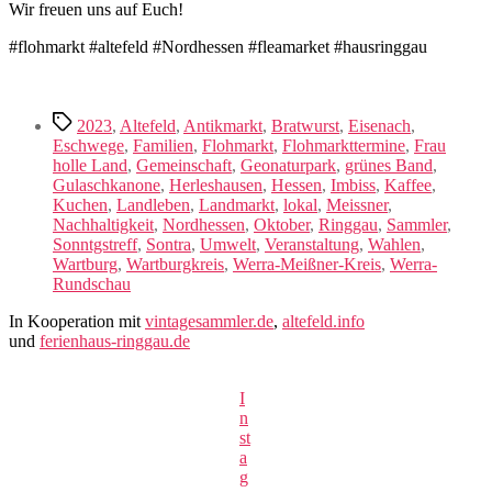
Wir freuen uns auf Euch!
#flohmarkt #altefeld #Nordhessen #fleamarket #hausringgau
Schlagwörter
2023
,
Altefeld
,
Antikmarkt
,
Bratwurst
,
Eisenach
,
Eschwege
,
Familien
,
Flohmarkt
,
Flohmarkttermine
,
Frau
holle Land
,
Gemeinschaft
,
Geonaturpark
,
grünes Band
,
Gulaschkanone
,
Herleshausen
,
Hessen
,
Imbiss
,
Kaffee
,
Kuchen
,
Landleben
,
Landmarkt
,
lokal
,
Meissner
,
Nachhaltigkeit
,
Nordhessen
,
Oktober
,
Ringgau
,
Sammler
,
Sonntgstreff
,
Sontra
,
Umwelt
,
Veranstaltung
,
Wahlen
,
Wartburg
,
Wartburgkreis
,
Werra-Meißner-Kreis
,
Werra-
Rundschau
In Kooperation mit
vintagesammler.de
,
altefeld.info
und
ferienhaus-ringgau.de
I
n
st
a
g