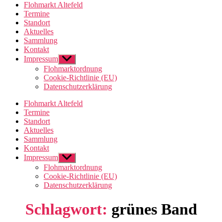
Flohmarkt Altefeld
Termine
Standort
Aktuelles
Sammlung
Kontakt
Impressum
Untermenü
anzeigen
Flohmarktordnung
Cookie-Richtlinie (EU)
Datenschutzerklärung
Flohmarkt Altefeld
Termine
Standort
Aktuelles
Sammlung
Kontakt
Impressum
Untermenü
anzeigen
Flohmarktordnung
Cookie-Richtlinie (EU)
Datenschutzerklärung
Schlagwort:
grünes Band