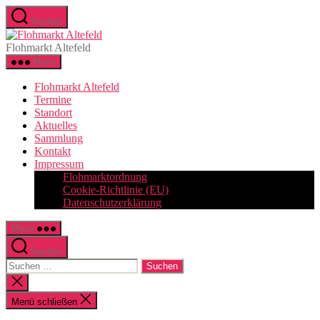
Zum
Suchen
Inhalt
Flohmarkt
springen
Altefeld
Flohmarkt Altefeld
Menü
Flohmarkt Altefeld
Termine
Standort
Aktuelles
Sammlung
Kontakt
Impressum
Flohmarktordnung
Cookie-Richtlinie (EU)
Datenschutzerklärung
Menü
Suchen
Suchen
nach:
Suche
schließen
Menü schließen