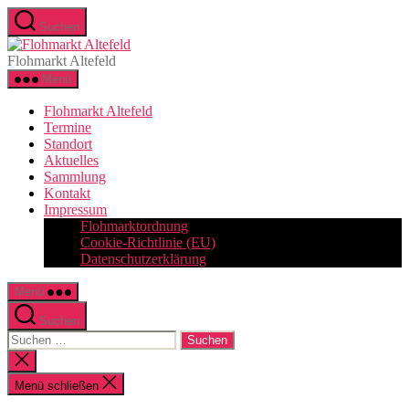
Zum
Suchen
Inhalt
Flohmarkt
springen
Altefeld
Flohmarkt Altefeld
Menü
Flohmarkt Altefeld
Termine
Standort
Aktuelles
Sammlung
Kontakt
Impressum
Flohmarktordnung
Cookie-Richtlinie (EU)
Datenschutzerklärung
Menü
Suchen
Suchen
nach:
Suche
schließen
Menü schließen