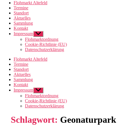
Flohmarkt Altefeld
Termine
Standort
Aktuelles
Sammlung
Kontakt
Impressum
Untermenü
anzeigen
Flohmarktordnung
Cookie-Richtlinie (EU)
Datenschutzerklärung
Flohmarkt Altefeld
Termine
Standort
Aktuelles
Sammlung
Kontakt
Impressum
Untermenü
anzeigen
Flohmarktordnung
Cookie-Richtlinie (EU)
Datenschutzerklärung
Schlagwort:
Geonaturpark