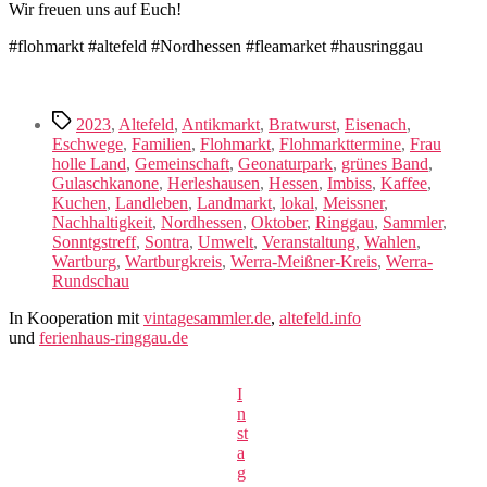
Wir freuen uns auf Euch!
#flohmarkt #altefeld #Nordhessen #fleamarket #hausringgau
Schlagwörter
2023
,
Altefeld
,
Antikmarkt
,
Bratwurst
,
Eisenach
,
Eschwege
,
Familien
,
Flohmarkt
,
Flohmarkttermine
,
Frau
holle Land
,
Gemeinschaft
,
Geonaturpark
,
grünes Band
,
Gulaschkanone
,
Herleshausen
,
Hessen
,
Imbiss
,
Kaffee
,
Kuchen
,
Landleben
,
Landmarkt
,
lokal
,
Meissner
,
Nachhaltigkeit
,
Nordhessen
,
Oktober
,
Ringgau
,
Sammler
,
Sonntgstreff
,
Sontra
,
Umwelt
,
Veranstaltung
,
Wahlen
,
Wartburg
,
Wartburgkreis
,
Werra-Meißner-Kreis
,
Werra-
Rundschau
In Kooperation mit
vintagesammler.de
,
altefeld.info
und
ferienhaus-ringgau.de
I
n
st
a
g