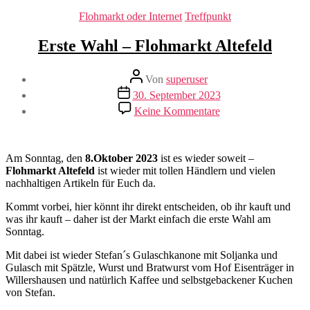
Kategorien
Flohmarkt oder Internet
Treffpunkt
Erste Wahl – Flohmarkt Altefeld
Beitragsautor
Von
superuser
Veröffentlichungsdatum
30. September 2023
zu
Keine Kommentare
Erste
Wahl
–
Flohmarkt
Am Sonntag, den
8.Oktober 2023
ist es wieder soweit –
Altefeld
Flohmarkt Altefeld
ist wieder mit tollen Händlern und vielen
nachhaltigen Artikeln für Euch da.
Kommt vorbei, hier könnt ihr direkt entscheiden, ob ihr kauft und
was ihr kauft – daher ist der Markt einfach die erste Wahl am
Sonntag.
Mit dabei ist wieder Stefan´s Gulaschkanone mit Soljanka und
Gulasch mit Spätzle, Wurst und Bratwurst vom Hof Eisenträger in
Willershausen und natürlich Kaffee und selbstgebackener Kuchen
von Stefan.