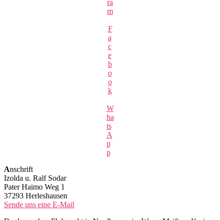
ra
m
F
a
c
e
b
o
o
k
W
ha
ts
A
p
p
A
nschrift
Izolda u. Ralf Sodar
Pater Haimo Weg 1
37293 Herleshausen
Sende uns eine E-Mail