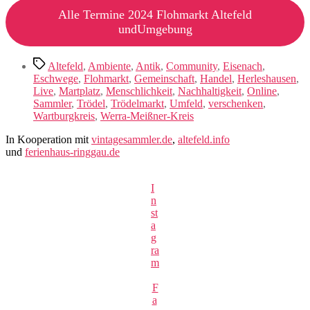
Alle Termine 2024 Flohmarkt Altefeld
undUmgebung
Schlagwörter
Altefeld
,
Ambiente
,
Antik
,
Community
,
Eisenach
,
Eschwege
,
Flohmarkt
,
Gemeinschaft
,
Handel
,
Herleshausen
,
Live
,
Martplatz
,
Menschlichkeit
,
Nachhaltigkeit
,
Online
,
Sammler
,
Trödel
,
Trödelmarkt
,
Umfeld
,
verschenken
,
Wartburgkreis
,
Werra-Meißner-Kreis
In Kooperation mit
vintagesammler.de
,
altefeld.info
und
ferienhaus-ringgau.de
I
n
st
a
g
ra
m
F
a