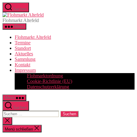
Zum
Suchen
Inhalt
Flohmarkt
springen
Altefeld
Flohmarkt Altefeld
Menü
Flohmarkt Altefeld
Termine
Standort
Aktuelles
Sammlung
Kontakt
Impressum
Flohmarktordnung
Cookie-Richtlinie (EU)
Datenschutzerklärung
Menü
Suchen
Suchen
nach:
Suche
schließen
Menü schließen