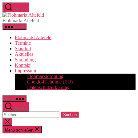
Zum
Suchen
Inhalt
Flohmarkt
springen
Altefeld
Flohmarkt Altefeld
Menü
Flohmarkt Altefeld
Termine
Standort
Aktuelles
Sammlung
Kontakt
Impressum
Flohmarktordnung
Cookie-Richtlinie (EU)
Datenschutzerklärung
Menü
Suchen
Suchen
nach:
Suche
schließen
Menü schließen