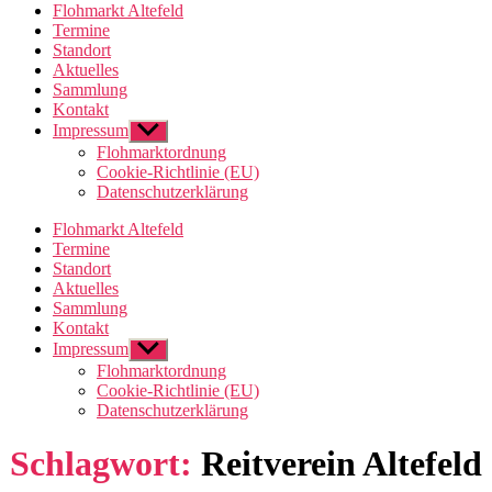
Flohmarkt Altefeld
Termine
Standort
Aktuelles
Sammlung
Kontakt
Impressum
Untermenü
anzeigen
Flohmarktordnung
Cookie-Richtlinie (EU)
Datenschutzerklärung
Flohmarkt Altefeld
Termine
Standort
Aktuelles
Sammlung
Kontakt
Impressum
Untermenü
anzeigen
Flohmarktordnung
Cookie-Richtlinie (EU)
Datenschutzerklärung
Schlagwort:
Reitverein Altefeld