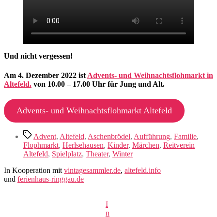
Und nicht vergessen!
Am 4. Dezember 2022 ist
Advents- und Weihnachtsflohmarkt in
Altefeld.
von 10.00 – 17.00 Uhr für Jung und Alt.
Advents- und Weihnachtsflohmarkt Altefeld
Schlagwörter
Advent
,
Altefeld
,
Aschenbrödel
,
Aufführung
,
Familie
,
Flophmarkt
,
Herlsehausen
,
Kinder
,
Märchen
,
Reitverein
Altefeld
,
Spielplatz
,
Theater
,
Winter
In Kooperation mit
vintagesammler.de
,
altefeld.info
und
ferienhaus-ringgau.de
I
n