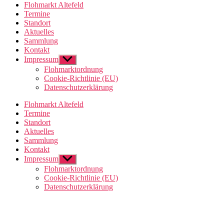
Flohmarkt Altefeld
Termine
Standort
Aktuelles
Sammlung
Kontakt
Impressum
Untermenü
anzeigen
Flohmarktordnung
Cookie-Richtlinie (EU)
Datenschutzerklärung
Flohmarkt Altefeld
Termine
Standort
Aktuelles
Sammlung
Kontakt
Impressum
Untermenü
anzeigen
Flohmarktordnung
Cookie-Richtlinie (EU)
Datenschutzerklärung