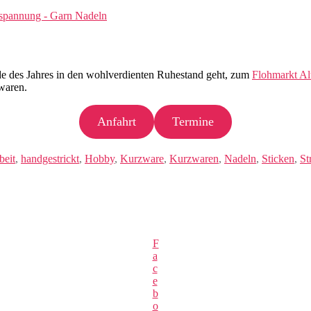
de des Jahres in den wohlverdienten Ruhestand geht, zum
Flohmarkt Al
waren.
Anfahrt
Termine
beit
,
handgestrickt
,
Hobby
,
Kurzware
,
Kurzwaren
,
Nadeln
,
Sticken
,
St
F
a
c
e
b
o