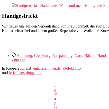
Handgestrickt
Wir freuen uns auf den Verkaufsstand von Frau Schmidt, die zum En
Handarbeitsartikel und einem großen Repertoire von Wolle und Kurz
Schlagwörter
Anleitung
,
Creuzburg
,
Entspannung
,
Garn
,
Häkeln
,
Handar
Zubehör
In Kooperation mit
vintagesammler.de
,
altefeld.info
und
ferienhaus-ringgau.de
I
n
st
a
g
ra