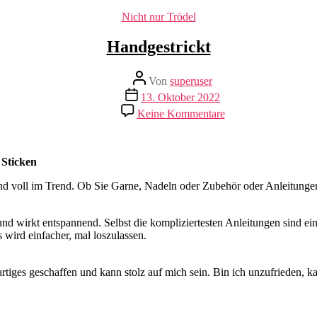
Kategorien
Nicht nur Trödel
Handgestrickt
Beitragsautor
Von
superuser
Veröffentlichungsdatum
13. Oktober 2022
zu
Keine Kommentare
Handgestrickt
 Sticken
sind voll im Trend. Ob Sie Garne, Nadeln oder Zubehör oder Anleitung
und wirkt entspannend. Selbst die kompliziertesten Anleitungen sind ei
wird einfacher, mal loszulassen.
tiges geschaffen und kann stolz auf mich sein. Bin ich unzufrieden, k