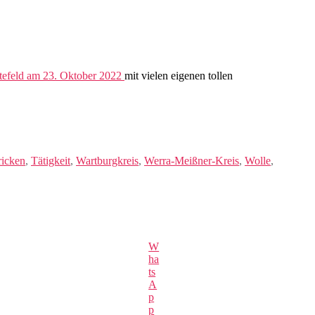
tefeld am 23. Oktober 2022
mit vielen eigenen tollen
ricken
,
Tätigkeit
,
Wartburgkreis
,
Werra-Meißner-Kreis
,
Wolle
,
W
ha
ts
A
p
p