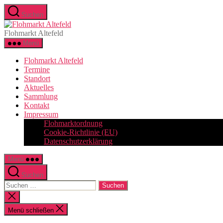
Zum
Suchen
Inhalt
Flohmarkt
springen
Altefeld
Flohmarkt Altefeld
Menü
Flohmarkt Altefeld
Termine
Standort
Aktuelles
Sammlung
Kontakt
Impressum
Flohmarktordnung
Cookie-Richtlinie (EU)
Datenschutzerklärung
Menü
Suchen
Suchen
nach:
Suche
schließen
Menü schließen